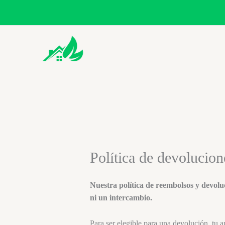
Ir
al
contenido
Política de devolucio
Nuestra política de reembolsos y devol
ni un intercambio.
Para ser elegible para una devolución, tu a