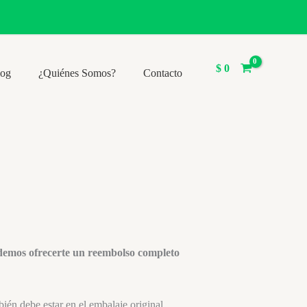
$
0
log
¿Quiénes Somos?
Contacto
odemos ofrecerte un reembolso completo
bién debe estar en el embalaje original.