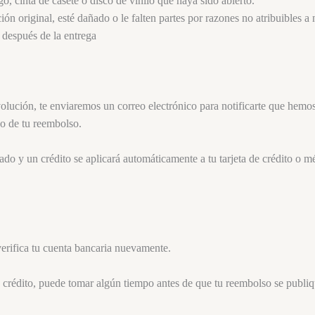
 cinta de casete o disco de vinilo que haya sido abierto.
ón original, esté dañado o le falten partes por razones no atribuibles a n
 después de la entrega
ución, te enviaremos un correo electrónico para notificarte que hemos 
zo de tu reembolso.
ado y un crédito se aplicará automáticamente a tu tarjeta de crédito o m
erifica tu cuenta bancaria nuevamente.
 crédito, puede tomar algún tiempo antes de que tu reembolso se publiq