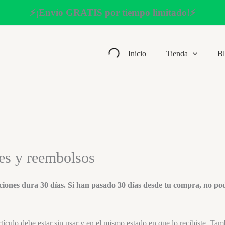
⚡¡Envío GRATIS por tiempo limitado!⚡
Inicio
Tienda
B
nes y reembolsos
uciones dura 30 días. Si han pasado 30 días desde tu compra, no p
rtículo debe estar sin usar y en el mismo estado en que lo recibiste. Tam