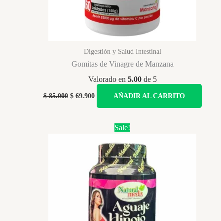
Digestión y Salud Intestinal
Gomitas de Vinagre de Manzana
Valorado en
5.00
de 5
Original
Current
$
85.000
$
69.900
AÑADIR AL CARRITO
price
price
was:
is:
$ 85.000.
$ 69.900.
Sale!