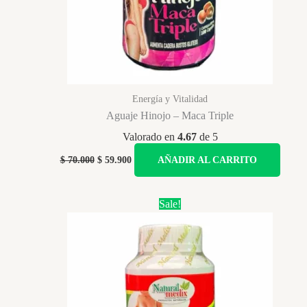
Energía y Vitalidad
Aguaje Hinojo – Maca Triple
Valorado en
4.67
de 5
Original
Current
$
70.000
$
59.900
AÑADIR AL CARRITO
price
price
was:
is:
$ 70.000.
$ 59.900.
Sale!