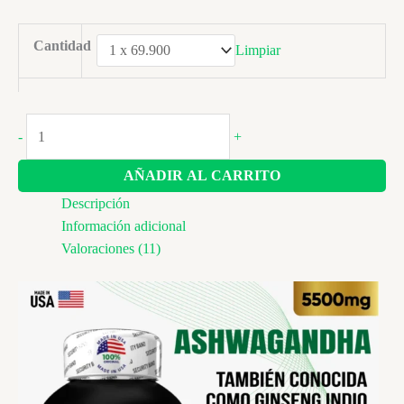
$ 159.900
Cantidad
Limpiar
Ashwagandha
-
+
Americana
KSM-
AÑADIR AL CARRITO
66
Descripción
cantidad
Información adicional
Valoraciones (11)