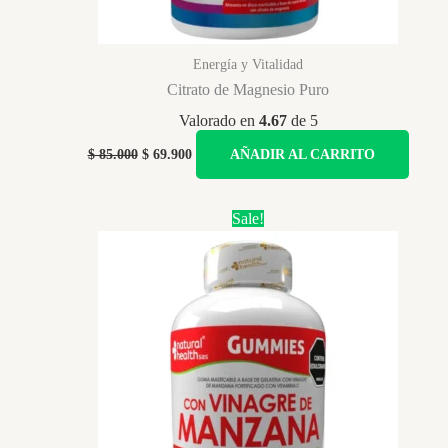
Energía y Vitalidad
Citrato de Magnesio Puro
Valorado en
4.67
de 5
Original
Current
$
85.000
$
69.900
AÑADIR AL CARRITO
price
price
was:
is:
$ 85.000.
$ 69.900.
Sale!