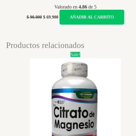
Valorado en
4.86
de 5
Original
Current
$
90.000
$
69.900
AÑADIR AL CARRITO
price
price
was:
is:
$ 90.000.
$ 69.900.
Productos relacionados
Sale!