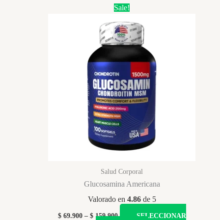
Sale!
Salud Corporal
Glucosamina Americana
Valorado en
4.86
de 5
Price
$
69.900
–
$
159.900
SELECCIONAR