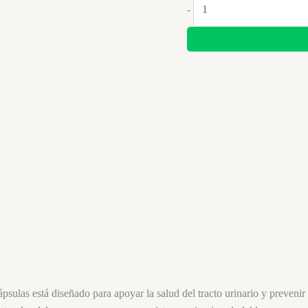
-
Americano
en
Cápsulas
cantidad
ulas está diseñado para apoyar la salud del tracto urinario y preveni