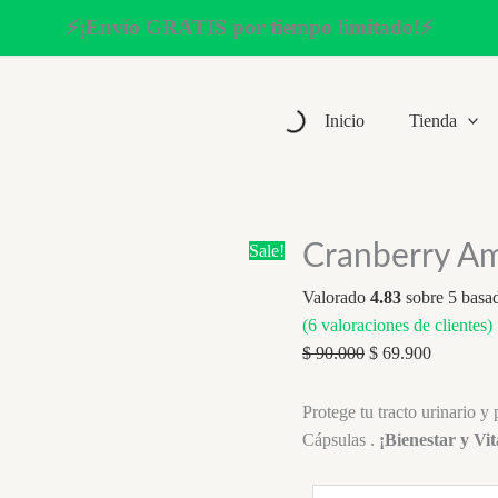
⚡¡Envío GRATIS por tiempo limitado!⚡
Inicio
Tienda
Cranberry Am
Sale!
Valorado
4.83
sobre 5 basa
(
6
valoraciones de clientes)
Original
Current
$
90.000
$
69.900
price
price
was:
is:
Protege tu tracto urinario 
$ 90.000.
$ 69.900.
Cápsulas .
¡Bienestar y Vit
Cranberry