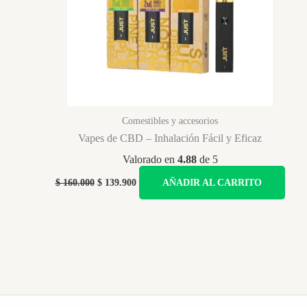
Comestibles y accesorios
Vapes de CBD – Inhalación Fácil y Eficaz
Valorado en
4.88
de 5
Original
Current
$
160.000
$
139.900
AÑADIR AL CARRITO
price
price
was:
is:
$ 160.000.
$ 139.900.