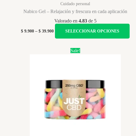
Cuidado personal
Nabico Gel – Relajación y frescura en cada aplicación
Valorado en
4.83
de 5
Price
Est
$
9.900
–
$
39.900
SELECCIONAR OPCIONES
range:
pro
$ 9.900
tie
through
Sale!
$ 39.900
múl
var
La
opc
se
pu
ele
en
la
pág
de