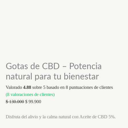
Gotas de CBD – Potencia
natural para tu bienestar
Valorado
4.88
sobre 5 basado en
8
puntuaciones de clientes
(
8
valoraciones de clientes)
Original
Current
$
130.000
$
99.900
price
price
was:
is:
Disfruta del alivio y la calma natural con Aceite de CBD 5%.
$ 130.000.
$ 99.900.