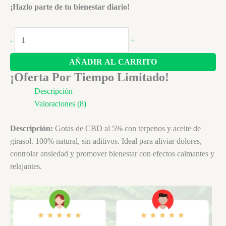
¡Hazlo parte de tu bienestar diario!
Gotas
-
+
de
CBD
AÑADIR AL CARRITO
–
¡Oferta Por Tiempo Limitado!
Potencia
Descripción
natural
Valoraciones (8)
para
tu
Descripción:
Gotas de CBD al 5% con terpenos y aceite de
bienestar
girasol. 100% natural, sin aditivos. Ideal para aliviar dolores,
cantidad
controlar ansiedad y promover bienestar con efectos calmantes y
relajantes.