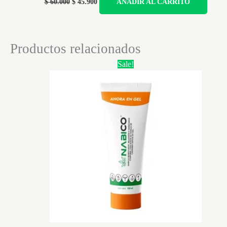
$
60.000
$
45.900
AÑADIR AL CARRITO
price
price
was:
is:
$ 60.000.
$ 45.900.
Productos relacionados
Sale!