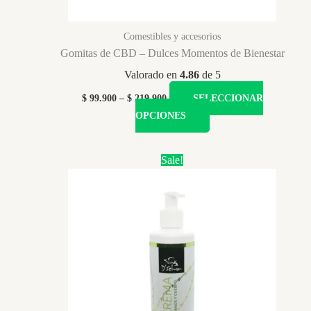
pro
Comestibles y accesorios
Gomitas de CBD – Dulces Momentos de Bienestar
Valorado en
4.86
de 5
Price
$
99.900
–
$
219.900
SELECCIONAR
range:
Este
OPCIONES
$ 99.900
producto
through
$ 219.900
tiene
Sale!
múltiples
variantes.
Las
opciones
se
pueden
elegir
en
la