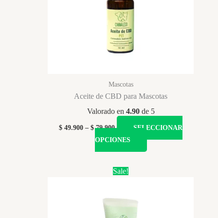
Mascotas
Aceite de CBD para Mascotas
Valorado en
4.90
de 5
Price
$
49.900
–
$
79.900
SELECCIONAR
range:
Este
OPCIONES
$ 49.900
producto
through
$ 79.900
tiene
Sale!
múltiples
variantes.
Las
opciones