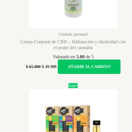
página
de
producto
Cuidado personal
Crema Corporal de CBD – Hidratación y elasticidad con
el poder del cannabis
Valorado en
5.00
de 5
Original
Current
$
65.000
$
49.900
AÑADIR AL CARRITO
price
price
was:
is:
$ 65.000.
$ 49.900.
Sale!