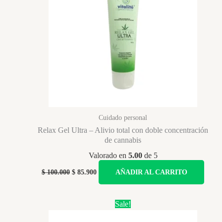
se
pueden
elegir
en
la
página
de
producto
Cuidado personal
Relax Gel Ultra – Alivio total con doble concentración
de cannabis
Valorado en
5.00
de 5
Original
Current
$
100.000
$
85.900
AÑADIR AL CARRITO
price
price
was:
is:
$ 100.000.
$ 85.900.
Sale!