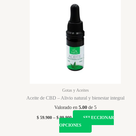
Gotas y Aceites
Aceite de CBD – Alivio natural y bienestar integral
Valorado en
5.00
de 5
Price
$
59.900
–
$
99.900
SELECCIONAR
range:
Este
OPCIONES
$ 59.900
producto
through