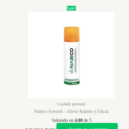
$ 99.900
tiene
Sale!
múltiples
variantes.
Las
opciones
se
pueden
elegir
en
la
página
de
producto
Cuidado personal
Nabico Aerosol – Alivio Rápido y Eficaz
Valorado en
4.88
de 5
Original
Current