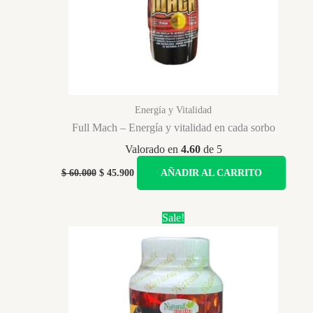
Energía y Vitalidad
Full Mach – Energía y vitalidad en cada sorbo
Valorado en
4.60
de 5
Original
Current
$
60.000
$
45.900
AÑADIR AL CARRITO
price
price
was:
is:
$ 60.000.
$ 45.900.
Sale!