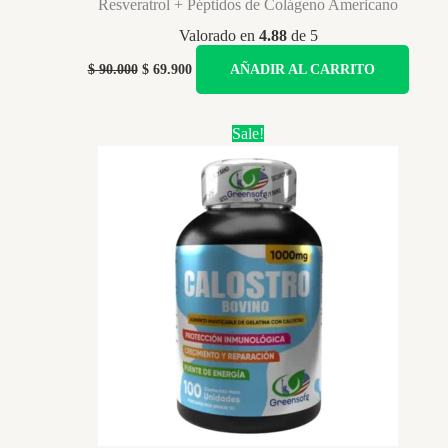
Resveratrol + Péptidos de Colágeno Americano
Valorado en
4.88
de 5
Original
Current
$
90.000
$
69.900
AÑADIR AL CARRITO
price
price
was:
is:
$ 90.000.
$ 69.900.
Sale!