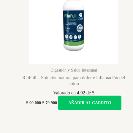
Digestión y Salud Intestinal
RtaFull – Solución natural para dolor e inflamación del
colon
Valorado en
4.92
de 5
Original
Current
$
90.000
$
79.900
AÑADIR AL CARRITO
price
price
was:
is:
$ 90.000.
$ 79.900.