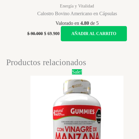
Energía y Vitalidad
Calostro Bovino Americano en Cápsulas
Valorado en
4.80
de 5
Original
Current
$
90.000
$
69.900
AÑADIR AL CARRITO
price
price
was:
is:
$ 90.000.
$ 69.900.
Productos relacionados
Sale!