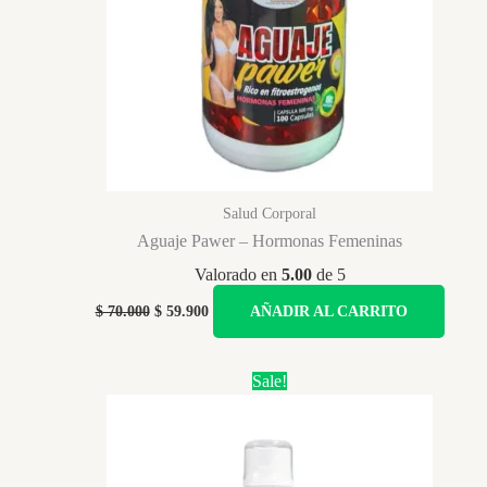
Salud Corporal
Aguaje Pawer – Hormonas Femeninas
Valorado en
5.00
de 5
Original
Current
$
70.000
$
59.900
AÑADIR AL CARRITO
price
price
was:
is:
$ 70.000.
$ 59.900.
Sale!