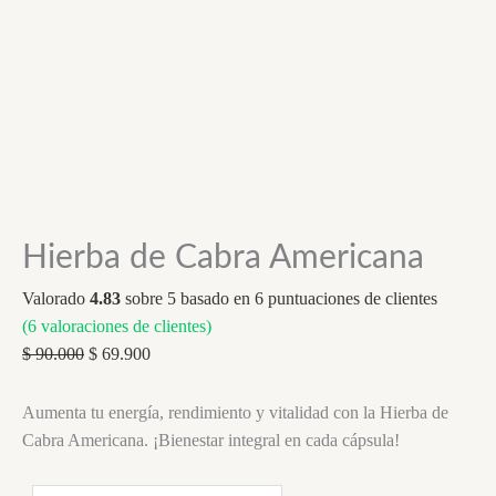
Hierba de Cabra Americana
Valorado
4.83
sobre 5 basado en
6
puntuaciones de clientes
(
6
valoraciones de clientes)
Original
Current
$
90.000
$
69.900
price
price
was:
is:
Aumenta tu energía, rendimiento y vitalidad con la Hierba de
$ 90.000.
$ 69.900.
Cabra Americana. ¡Bienestar integral en cada cápsula!