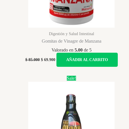
Digestión y Salud Intestinal
Gomitas de Vinagre de Manzana
Valorado en
5.00
de 5
Original
Current
$
85.000
$
69.900
AÑADIR AL CARRITO
price
price
was:
is:
$ 85.000.
$ 69.900.
Sale!