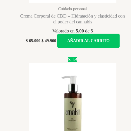
Cuidado personal
Crema Corporal de CBD – Hidratación y elasticidad con
el poder del cannabis
Valorado en
5.00
de 5
Original
Current
$
65.000
$
49.900
AÑADIR AL CARRITO
price
price
was:
is:
$ 65.000.
$ 49.900.
Sale!