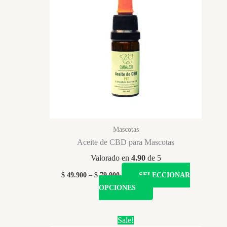
opciones
se
pueden
elegir
en
la
página
de
producto
Mascotas
Aceite de CBD para Mascotas
Valorado en
4.90
de 5
Price
$
49.900
–
$
79.900
SELECCIONAR
range:
Este
OPCIONES
$ 49.900
producto
through
$ 79.900
tiene
Sale!
múltiples