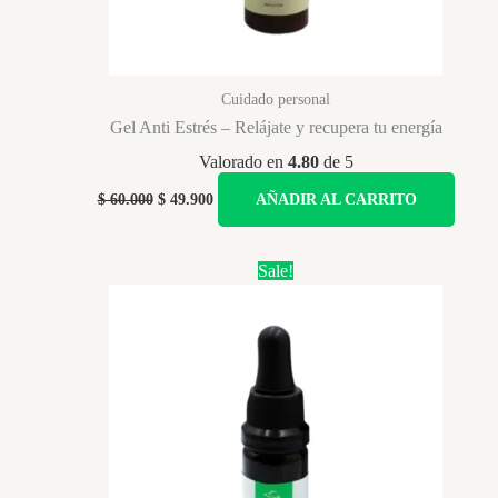
Cuidado personal
Gel Anti Estrés – Relájate y recupera tu energía
Valorado en
4.80
de 5
Original
Current
$
60.000
$
49.900
AÑADIR AL CARRITO
price
price
was:
is:
$ 60.000.
$ 49.900.
Sale!