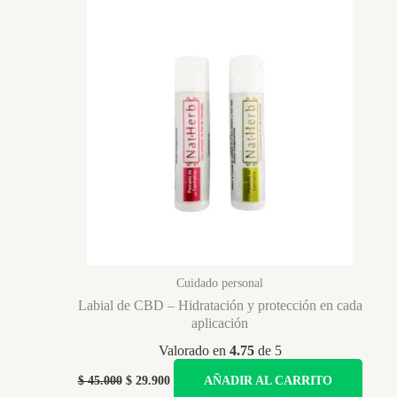
variantes.
Las
opciones
se
pueden
elegir
en
la
página
de
producto
Cuidado personal
Labial de CBD – Hidratación y protección en cada
aplicación
Valorado en
4.75
de 5
Original
Current
$
45.000
$
29.900
AÑADIR AL CARRITO
price
price