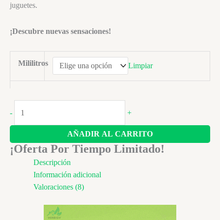
$ 45.900
juguetes.
¡Descubre nuevas sensaciones!
Mililitros
Limpiar
Lubricante
-
+
de
CBD
AÑADIR AL CARRITO
–
¡Oferta Por Tiempo Limitado!
Placer
Descripción
y
Información adicional
satisfacción
Valoraciones (8)
en
cada
momento