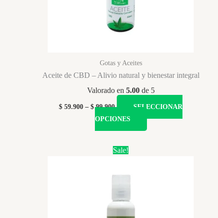
Gotas y Aceites
Aceite de CBD – Alivio natural y bienestar integral
Valorado en
5.00
de 5
Price
$
59.900
–
$
99.900
SELECCIONAR
range:
Este
OPCIONES
$ 59.900
producto
through
$ 99.900
tiene
Sale!
múltiples
variantes.
Las
opciones
se
pueden