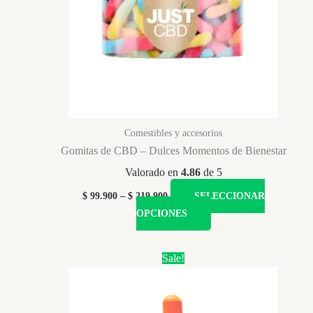
Comestibles y accesorios
Gomitas de CBD – Dulces Momentos de Bienestar
Valorado en
4.86
de 5
Price
$
99.900
–
$
219.900
SELECCIONAR
range:
Este
OPCIONES
$ 99.900
producto
through
$ 219.900
tiene
Sale!
múltiples
variantes.
Las