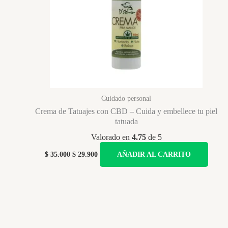
elegir
en
la
página
de
producto
Cuidado personal
Crema de Tatuajes con CBD – Cuida y embellece tu piel
tatuada
Valorado en
4.75
de 5
Original
Current
$
35.000
$
29.900
AÑADIR AL CARRITO
price
price
was:
is:
$ 35.000.
$ 29.900.