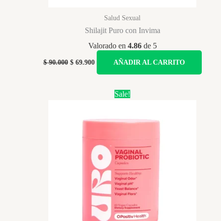
Salud Sexual
Shilajit Puro con Invima
Valorado en
4.86
de 5
Original
Current
$
90.000
$
69.900
AÑADIR AL CARRITO
price
price
was:
is:
$ 90.000.
$ 69.900.
Sale!