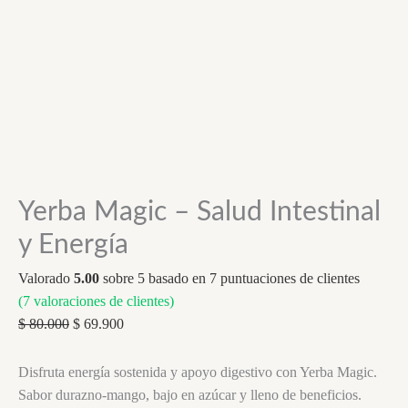
Yerba Magic – Salud Intestinal
y Energía
Valorado
5.00
sobre 5 basado en
7
puntuaciones de clientes
(
7
valoraciones de clientes)
Original
Current
$
80.000
$
69.900
price
price
was:
is:
Disfruta energía sostenida y apoyo digestivo con Yerba Magic.
$ 80.000.
$ 69.900.
Sabor durazno-mango, bajo en azúcar y lleno de beneficios.