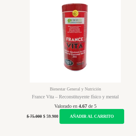
Bienestar General y Nutrición
France Vita – Reconstituyente físico y mental
Valorado en
4.67
de 5
Original
Current
$
75.000
$
59.900
AÑADIR AL CARRITO
price
price
was:
is:
$ 75.000.
$ 59.900.