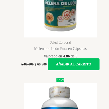
Salud Corporal
Melena de León Pura en Cápsulas
Valorado en
4.86
de 5
Original
Current
$
80.000
$
69.900
AÑADIR AL CARRITO
price
price
was:
is:
$ 80.000.
$ 69.900.
Sale!