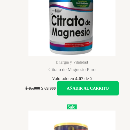
Energía y Vitalidad
Citrato de Magnesio Puro
Valorado en
4.67
de 5
Original
Current
$
85.000
$
69.900
AÑADIR AL CARRITO
price
price
was:
is:
$ 85.000.
$ 69.900.
Sale!