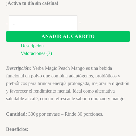
¡Activa tu día sin cafeína!
Yerba
-
+
Magic
-
AÑADIR AL CARRITO
Salud
Descripción
Intestinal
Valoraciones (7)
y
Energía
Descripción
:
Yerba Magic Peach Mango es una bebida
cantidad
funcional en polvo que combina adaptógenos, probióticos y
prebióticos para brindar energía prolongada, mejorar la digestión
y favorecer el rendimiento mental. Ideal como alternativa
saludable al café, con un refrescante sabor a durazno y mango.
Cantidad:
330g por envase – Rinde 30 porciones.
Beneficios: