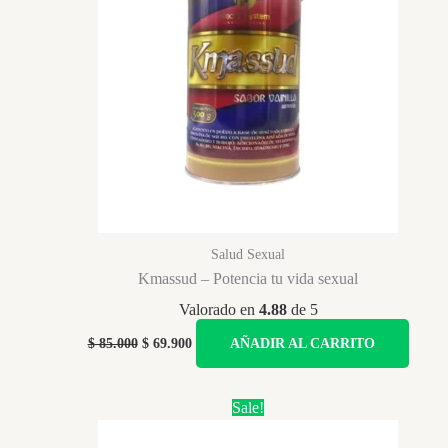
Salud Sexual
Kmassud – Potencia tu vida sexual
Valorado en
4.88
de 5
Original
Current
$
85.000
$
69.900
AÑADIR AL CARRITO
price
price
was:
is:
$ 85.000.
$ 69.900.
Sale!