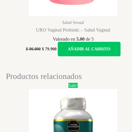
Salud Sexual
URO Vaginal Probiotic – Salud Vaginal
Valorado en
5.00
de 5
Original
Current
$
90.000
$
79.900
AÑADIR AL CARRITO
price
price
was:
is:
$ 90.000.
$ 79.900.
Productos relacionados
Sale!