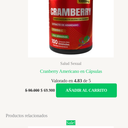
Salud Sexual
Cranberry Americano en Cápsulas
Valorado en
4.83
de 5
Original
Current
$
90.000
$
69.900
AÑADIR AL CARRITO
price
price
was:
is:
$ 90.000.
$ 69.900.
Productos relacionados
Sale!