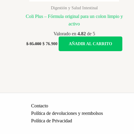
Digestión y Salud Intestinal
Coli Plus – Fórmula original para un colon limpio y
activo
Valorado en
4.82
de 5
Original
Current
$
95.000
$
76.900
AÑADIR AL CARRITO
price
price
was:
is:
$ 95.000.
$ 76.900.
Contacto
Política de devoluciones y reembolsos
Política de Privacidad