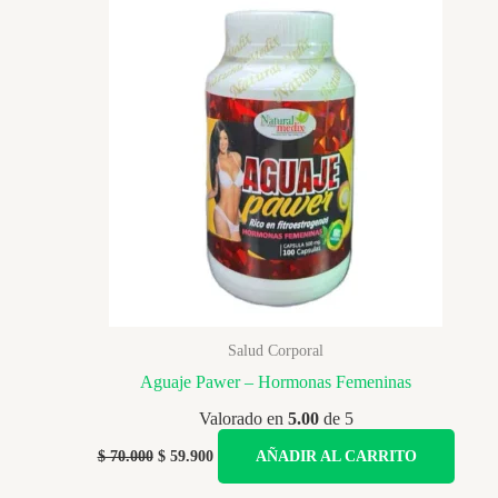
Salud Corporal
Aguaje Pawer – Hormonas Femeninas
Valorado en
5.00
de 5
Original
Current
$
70.000
$
59.900
AÑADIR AL CARRITO
price
price
was:
is: