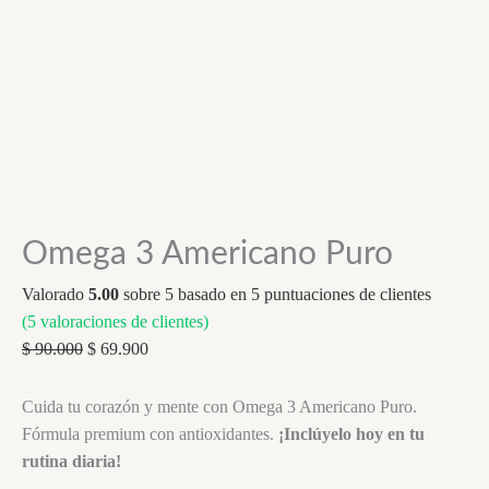
Omega 3 Americano Puro
Valorado
5.00
sobre 5 basado en
5
puntuaciones de clientes
(
5
valoraciones de clientes)
Original
Current
$
90.000
$
69.900
price
price
was:
is:
Cuida tu corazón y mente con Omega 3 Americano Puro.
$ 90.000.
$ 69.900.
Fórmula premium con antioxidantes.
¡Inclúyelo hoy en tu
rutina diaria!