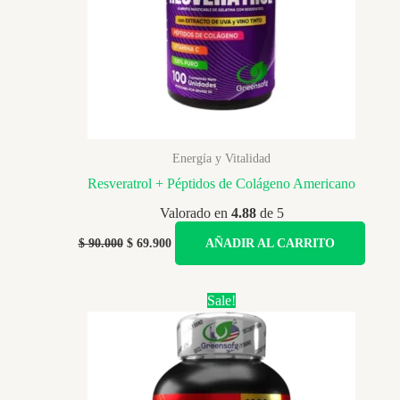
Energía y Vitalidad
Resveratrol + Péptidos de Colágeno Americano
Valorado en
4.88
de 5
Original
Current
$
90.000
$
69.900
AÑADIR AL CARRITO
price
price
was:
is:
$ 90.000.
$ 69.900.
Sale!