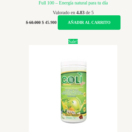
Full 100 – Energía natural para tu día
Valorado en
4.83
de 5
Original
Current
$
60.000
$
45.900
AÑADIR AL CARRITO
price
price
was:
is:
$ 60.000.
$ 45.900.
Sale!